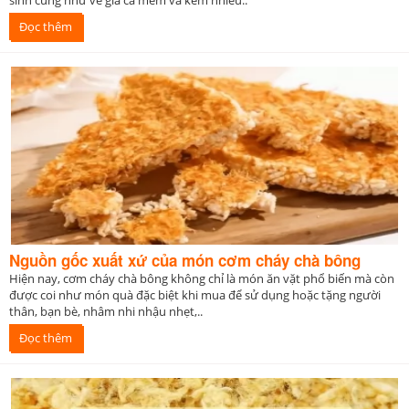
sinh cũng như về giá cả mềm và kèm nhiều..
Đọc thêm
Nguồn gốc xuất xứ của món cơm cháy chà bông
Hiện nay, cơm cháy chà bông không chỉ là món ăn vặt phổ biến mà còn
được coi như món quà đặc biệt khi mua để sử dụng hoặc tặng người
thân, bạn bè, nhâm nhi nhậu nhẹt,..
Đọc thêm