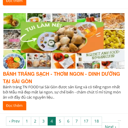
Đọc thêm
BÁNH TRÁNG SẠCH - THƠM NGON - DINH DƯỠNG
TẠI SÀI GÒN
Bánh tráng TN FOOD tại Sài Gòn được săn lùng và có tiếng ngon nhất
bởi Mẫu mã đẹp mắt lại ngon, sự chế biến - chăm chút tỉ mỉ từng món
ăn với đầy đủ các nguyên liệu..
Đọc thêm
...
‹ Prev
1
2
3
4
5
6
7
17
18
Next ›