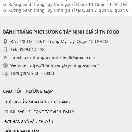
Xưởng bánh tráng Tây Ninh giá sỉ Quận 10, Quận 11 TPHCM
Xưởng bánh tráng Tây Ninh giá sỉ tại Quận 3, quận 5, quận 6!
BÁNH TRÁNG PHƠI SƯƠNG TÂY NINH GIÁ SỈ TN FOOD
Đ/c: 7/8 TMT 09, P. Trung Mỹ Tây, Quận 12 TPHCM
Tel: 0909.81.5552
Email: banhtrangtayninhsile68@gmail.com
Website: https://banhtrangtayninhgiasi.com/
Thời gian: 9:00 - 20:00
CÂU HỎI THƯỜNG GẶP
HƯỚNG DẪN MUA HÀNG, ĐẶT HÀNG
CHÍNH SÁCH SỈ, CỘNG TÁC VIÊN, ĐẠI LÝ
ĐẶT HÀNG VÀ VẬN CHUYỂN
ĐỔI TRẢ SẢN PHẨM.