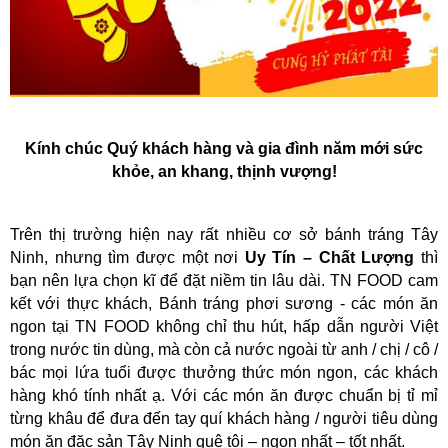
Kính chúc Quý khách hàng và gia đình năm mới sức
khỏe, an khang, thịnh vượng!
Trên thị trường hiện nay rất nhiều cơ sở bánh tráng Tây
Ninh, nhưng tìm được một nơi
Uy Tín – Chất Lượng
thì
bạn nên lựa chọn kĩ để đặt niềm tin lâu dài. TN FOOD cam
kết với thực khách, Bánh tráng phơi sương - các món ăn
ngon tại TN FOOD không chỉ thu hút, hấp dẫn người Việt
trong nước tin dùng, mà còn cả nước ngoài từ anh / chị / cô /
bác mọi lứa tuổi được thưởng thức món ngon, các khách
hàng khó tính nhất ạ. Với các món ăn được chuẩn bị tỉ mỉ
từng khâu để đưa đến tay quí khách hàng / người tiêu dùng
món ăn đặc sản Tây Ninh quê tôi – ngon nhất – tốt nhất.