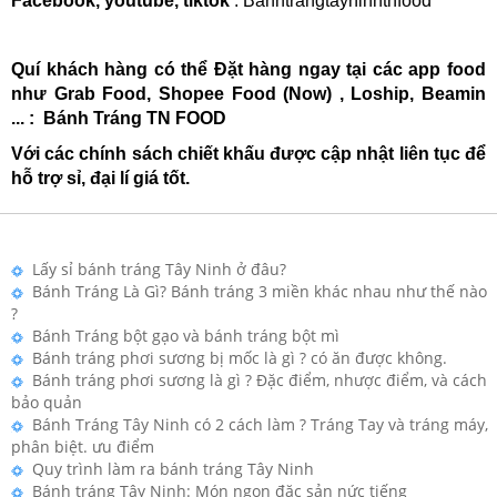
Facebook, youtube, tiktok
: Banhtrangtayninhtnfood
Quí khách hàng có thể
Đặt hàng ngay tại các app food
như Grab Food, Shopee Food (Now) , Loship, Beamin
...
: Bánh Tráng TN FOOD
Với các chính sách chiết khấu được cập nhật liên tục để
hỗ trợ sỉ, đại lí giá tốt.
Lấy sỉ bánh tráng Tây Ninh ở đâu?
Bánh Tráng Là Gì? Bánh tráng 3 miền khác nhau như thế nào
?
Bánh Tráng bột gạo và bánh tráng bột mì
Bánh tráng phơi sương bị mốc là gì ? có ăn được không.
Bánh tráng phơi sương là gì ? Đặc điểm, nhược điểm, và cách
bảo quản
Bánh Tráng Tây Ninh có 2 cách làm ? Tráng Tay và tráng máy,
phân biệt. ưu điểm
Quy trình làm ra bánh tráng Tây Ninh
Bánh tráng Tây Ninh: Món ngon đặc sản nức tiếng