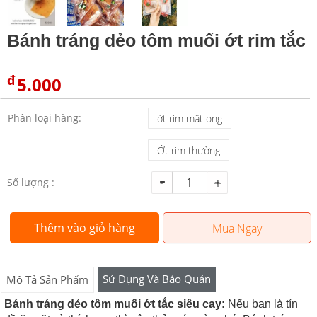
Bánh tráng dẻo tôm muối ớt rim tắc
đ
5.000
Phân loại hàng:
ớt rim mật ong
Ớt rim thường
Số lượng :
Thêm vào giỏ hàng
Mua Ngay
Sử Dụng Và Bảo Quản
Mô Tả Sản Phẩm
Bánh tráng dẻo tôm muối ớt tắc siêu cay​
:
Nếu bạn là tín