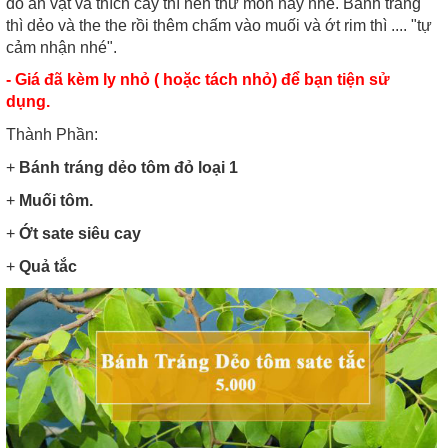
đồ ăn vặt và thích cay thì nên thử món này nhé
. Bánh tráng
thì dẻo và the the rồi thêm chấm vào muối và ớt rim thì .... "tự
cảm nhận nhé".
- Giá đã kèm ly nhỏ ( hoặc tách nhỏ) để bạn tiện sử
dụng.
Thành Phần:
+
B
á
nh tráng dẻo tôm đỏ loại 1
+
Muối tôm.
+
Ớt sate siêu cay
+
Quả tắc