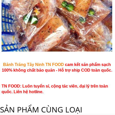
Bánh Tráng Tây Ninh
TN FOOD
cam kết sản phẩm sạch
100% không chất bảo quản - Hỗ trợ ship COD toàn quốc.
TN FOOD
: Luôn tuyển sỉ, cộng tác viên, đại lý trên toàn
quốc. Liên hệ hotline.
SẢN PHẨM CÙNG LOẠI