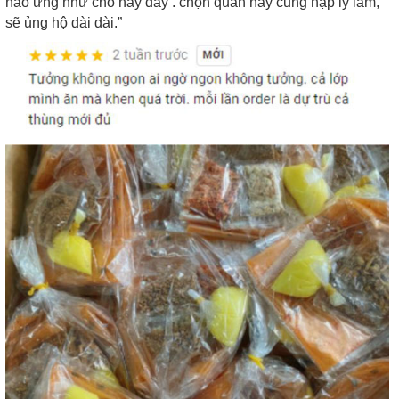
nào ưng như chỗ này đây . chọn quán này cũng hạp lý lắm,
sẽ ủng hộ dài dài.”