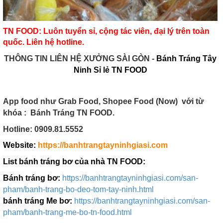
TN FOOD
: Luôn tuyển sỉ, cộng tác viên, đại lý trên toàn
quốc. Liên hệ hotline.
THÔNG TIN LIÊN HỆ XƯỞNG SÀI GÒN -
Bánh Tráng Tây
Ninh Sỉ lẻ TN FOOD
App food như Grab Food, Shopee Food (Now) với từ
khóa :
Bánh Tráng TN FOOD.
Hotline:
0909.81.5552
Website:
https://banhtrangtayninhgiasi.com
List bánh tráng bơ của nhà TN FOOD:
Bánh tráng bơ:
https://banhtrangtayninhgiasi.com/san-
pham/banh-trang-bo-deo-tom-tay-ninh.html
bánh tráng Me bơ:
https://banhtrangtayninhgiasi.com/san-
pham/banh-trang-me-bo-tn-food.html