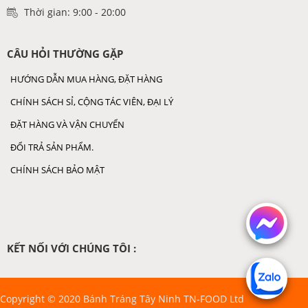
Thời gian: 9:00 - 20:00
CÂU HỎI THƯỜNG GẶP
HƯỚNG DẪN MUA HÀNG, ĐẶT HÀNG
CHÍNH SÁCH SỈ, CỘNG TÁC VIÊN, ĐẠI LÝ
ĐẶT HÀNG VÀ VẬN CHUYỂN
ĐỔI TRẢ SẢN PHẨM.
CHÍNH SÁCH BẢO MẬT
KẾT NỐI VỚI CHÚNG TÔI :
Copyright © 2020 Bánh Tráng Tây Ninh TN-FOOD Ltd