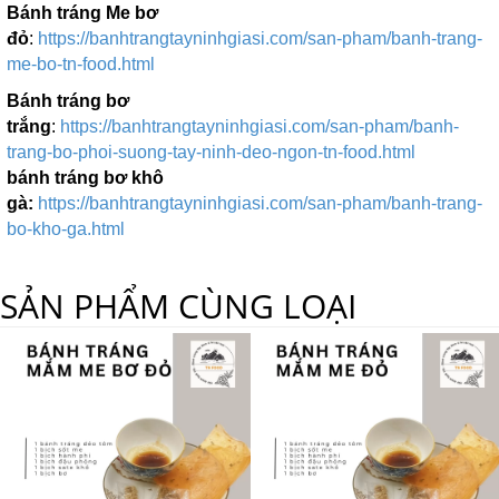
Bánh tráng Me bơ
đỏ
:
https://banhtrangtayninhgiasi.com/san-pham/banh-trang-
me-bo-tn-food.html
Bánh tráng bơ
trắng
:
https://banhtrangtayninhgiasi.com/san-pham/banh-
trang-bo-phoi-suong-tay-ninh-deo-ngon-tn-food.html
bánh tráng bơ khô
gà:
https://banhtrangtayninhgiasi.com/san-pham/banh-trang-
bo-kho-ga.html
SẢN PHẨM CÙNG LOẠI