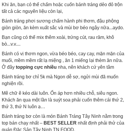
Khi ăn, bạn có thể chấm hoặc cuốn bánh tráng dẻo đỏ trộn
tất cả các nguyên liệu còn lại,
Bánh tráng phơi sương chấm hành phi thơm, đậu phộng
giòn giòn, ăn kèm xuất sắc và mùi bơ béo ngậy nữa...aydo.
Bạn cũng có thể mix thêm xoài, trứng cút, rau răm, khô
bò...v.v....
Bánh có vị thơm ngon, vừa béo béo, cay cay, mặn mặn của
muối, mềm mềm rất lạ miệng , ăn 1 miếng lại thèm ăn nữa.
Ở đây
topping cực nhiều
nha, nên khách cứ yên tâm
Bánh tráng bơ chỉ 5k mà Ngon dễ sợ, ngửi mùi đã muốn
nghiện rồi.
Mê chữ ê kéo dài luôn. Ổn áp hơn nhiều chỗ, siêu ngon.
Khách ăn qua một lần là suýt soa phải cuốn thêm cái thứ 2,
thứ 3, thứ N luôn ạ…
Bánh tráng bơ còn là món Bánh Tráng Tây Ninh nằm trong
top bán chạy nhất –
BEST SELLER
nhất định phải thử của
quán Đặc Sản Tây Ninh TN FOOD.