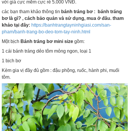
với giá cực mềm cực rẻ 5.000 VNĐ.
các bạn tham khảo thông tin
bánh tráng bơ : bánh tráng
bơ là gì? , cách bảo quản và sử dụng, mua ở đâu. tham
khảo tại đây:
https://banhtrangtayninhgiasi.com/san-
pham/banh-trang-bo-deo-tom-tay-ninh.html
Một bịch
Bánh tráng bơ mini size
gồm:
1 cái bánh tráng dẻo tôm mỏng ngon, loại 1
1 bịch bơ
Kèm gia vị đầy đủ gồm : đậu phộng, ruốc, hành phi, muối
tôm.