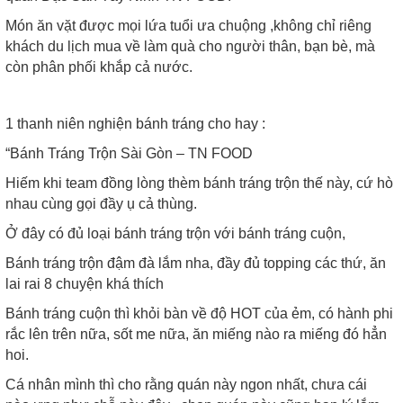
Món ăn vặt được mọi lứa tuổi ưa chuộng ,không chỉ riêng
khách du lịch mua về làm quà cho người thân, bạn bè, mà
còn phân phối khắp cả nước.
1 thanh niên nghiện bánh tráng cho hay :
“Bánh Tráng Trộn Sài Gòn – TN FOOD
Hiếm khi team đồng lòng thèm bánh tráng trộn thế này, cứ hò
nhau cùng gọi đầy ụ cả thùng.
Ở đây có đủ loại bánh tráng trộn với bánh tráng cuộn,
Bánh tráng trộn đậm đà lắm nha, đầy đủ topping các thứ, ăn
lai rai 8 chuyện khá thích
Bánh tráng cuộn thì khỏi bàn về độ HOT của ẻm, có hành phi
rắc lên trên nữa, sốt me nữa, ăn miếng nào ra miếng đó hẳn
hoi.
Cá nhân mình thì cho rằng quán này ngon nhất, chưa cái